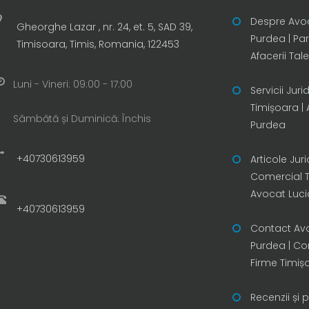
Despre Avo
Gheorghe Lazar , nr. 24, et. 5, SAD 39,
Purdea | Par
Timisoara, Timis, Romania, 122453
Afacerii Tal
Luni - Vineri: 09:00 - 17:00
Servicii Juri
Timișoara |
Sâmbătă și Duminică: Închis
Purdea
+40730613959
Articole Jur
Comercial T
Avocat Luc
+40730613959
Contact Av
Purdea | Co
Firme Timiș
Recenzii și 