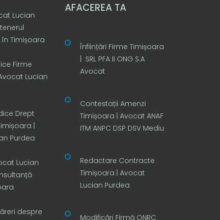
AFACEREA TA
cat Lucian
tenerul
e în Timișoara
Înființări Firme Timișoara
| SRL PFA II ONG S.A
dice Firme
Avocat
 Avocat Lucian
Contestații Amenzi
idice Drept
Timișoara | Avocat ANAF
imișoara |
ITM ANPC DSP DSV Mediu
ian Purdea
Redactare Contracte
ocat Lucian
Timișoara | Avocat
nsultanță
Lucian Purdea
oara
păreri despre
Modificări Firmă ONRC