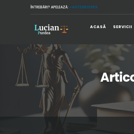
ÎNTREBĂRI? APELEAZĂ:
+40730613959
ACASĂ
SERVICII
Artic