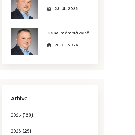
23 IUL. 2026
Ce se întâmplă dacă nu actualizezi codurile
20 IUL. 2026
Arhive
2025
(120)
2026
(29)