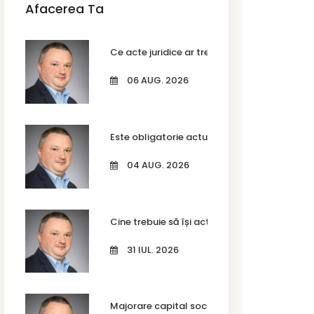
Afacerea Ta
Ce acte juridice ar trebui să revizuiești anua
06 AUG. 2026
Este obligatorie actualizarea codurilor CAEN
04 AUG. 2026
Cine trebuie să își actualizeze codurile CAEN
31 IUL. 2026
Majorare capital social SRL în Timișoara – c