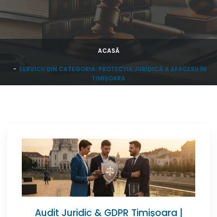
ACASĂ
SERVICII DIN CATEGORIA: PROTECȚIA JURIDICĂ A AFACERII ÎN
TIMIȘOARA
Audit Juridic & GDPR Timișoara |