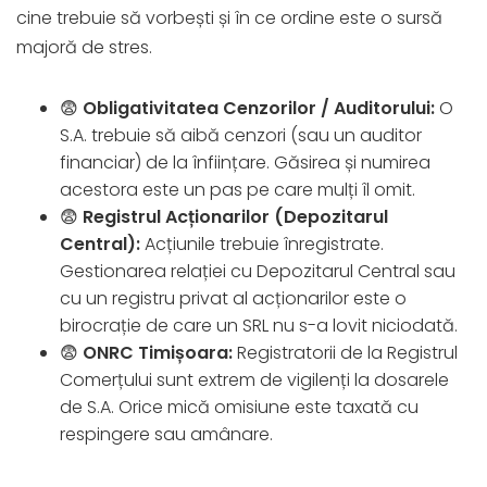
cine trebuie să vorbești și în ce ordine este o sursă
majoră de stres.
😨
Obligativitatea Cenzorilor / Auditorului:
O
S.A. trebuie să aibă cenzori (sau un auditor
financiar) de la înființare. Găsirea și numirea
acestora este un pas pe care mulți îl omit.
😨
Registrul Acționarilor (Depozitarul
Central):
Acțiunile trebuie înregistrate.
Gestionarea relației cu Depozitarul Central sau
cu un registru privat al acționarilor este o
birocrație de care un SRL nu s-a lovit niciodată.
😨
ONRC Timișoara:
Registratorii de la Registrul
Comerțului sunt extrem de vigilenți la dosarele
de S.A. Orice mică omisiune este taxată cu
respingere sau amânare.