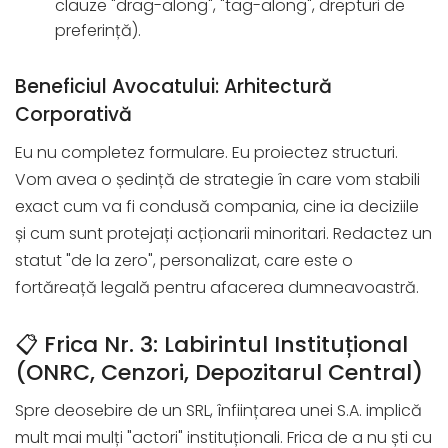
clauze "drag-along", "tag-along", drepturi de
preferință).
Beneficiul Avocatului: Arhitectură
Corporativă
Eu nu completez formulare. Eu proiectez structuri.
Vom avea o ședință de strategie în care vom stabili
exact cum va fi condusă compania, cine ia deciziile
și cum sunt protejați acționarii minoritari. Redactez un
statut "de la zero", personalizat, care este o
fortăreață legală pentru afacerea dumneavoastră.
📋 Frica Nr. 3: Labirintul Instituțional
(ONRC, Cenzori, Depozitarul Central)
Spre deosebire de un SRL, înființarea unei S.A. implică
mult mai mulți "actori" instituționali. Frica de a nu ști cu