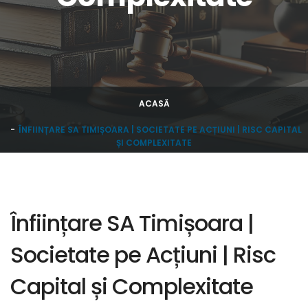
ACASĂ
ÎNFIINȚARE SA TIMIȘOARA | SOCIETATE PE ACȚIUNI | RISC CAPITAL
ȘI COMPLEXITATE
Înființare SA Timișoara |
Societate pe Acțiuni | Risc
Capital și Complexitate