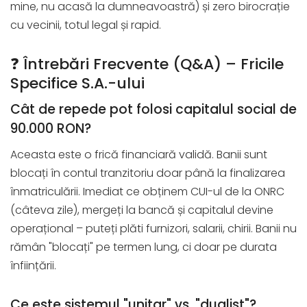
mine, nu acasă la dumneavoastră) și zero birocrație
cu vecinii, totul legal și rapid.
❓ Întrebări Frecvente (Q&A) – Fricile
Specifice S.A.-ului
Cât de repede pot folosi capitalul social de
90.000 RON?
Aceasta este o frică financiară validă. Banii sunt
blocați în contul tranzitoriu doar până la finalizarea
înmatriculării. Imediat ce obținem CUI-ul de la ONRC
(câteva zile), mergeți la bancă și capitalul devine
operațional – puteți plăti furnizori, salarii, chirii. Banii nu
rămân "blocați" pe termen lung, ci doar pe durata
înființării.
Ce este sistemul "unitar" vs. "dualist"?