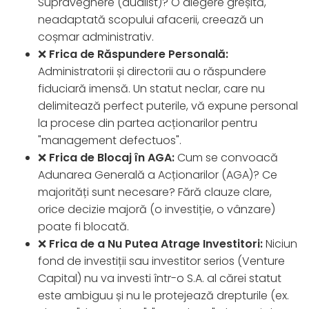
Supraveghere (dualist)? O alegere greșită,
neadaptată scopului afacerii, creează un
coșmar administrativ.
❌
Frica de Răspundere Personală:
Administratorii și directorii au o răspundere
fiduciară imensă. Un statut neclar, care nu
delimitează perfect puterile, vă expune personal
la procese din partea acționarilor pentru
"management defectuos".
❌
Frica de Blocaj în AGA:
Cum se convoacă
Adunarea Generală a Acționarilor (AGA)? Ce
majorități sunt necesare? Fără clauze clare,
orice decizie majoră (o investiție, o vânzare)
poate fi blocată.
❌
Frica de a Nu Putea Atrage Investitori:
Niciun
fond de investiții sau investitor serios (Venture
Capital) nu va investi într-o S.A. al cărei statut
este ambiguu și nu le protejează drepturile (ex.