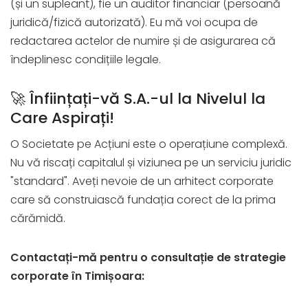
(și un supleant), fie un auditor financiar (persoană
juridică/fizică autorizată). Eu mă voi ocupa de
redactarea actelor de numire și de asigurarea că
îndeplinesc condițiile legale.
🚀 Înființați-vă S.A.-ul la Nivelul la
Care Aspirați!
O Societate pe Acțiuni este o operațiune complexă.
Nu vă riscați capitalul și viziunea pe un serviciu juridic
"standard". Aveți nevoie de un arhitect corporate
care să construiască fundația corect de la prima
cărămidă.
Contactați-mă pentru o consultație de strategie
corporate în Timișoara: