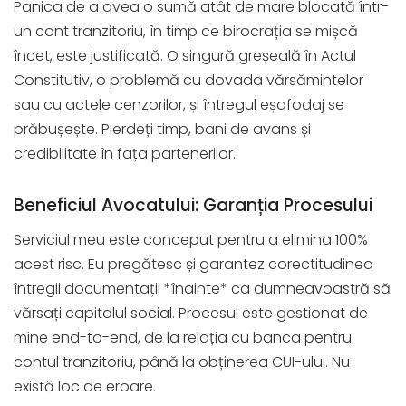
Panica de a avea o sumă atât de mare blocată într-
un cont tranzitoriu, în timp ce birocrația se mișcă
încet, este justificată. O singură greșeală în Actul
Constitutiv, o problemă cu dovada vărsămintelor
sau cu actele cenzorilor, și întregul eșafodaj se
prăbușește. Pierdeți timp, bani de avans și
credibilitate în fața partenerilor.
Beneficiul Avocatului: Garanția Procesului
Serviciul meu este conceput pentru a elimina 100%
acest risc. Eu pregătesc și garantez corectitudinea
întregii documentații *înainte* ca dumneavoastră să
vărsați capitalul social. Procesul este gestionat de
mine end-to-end, de la relația cu banca pentru
contul tranzitoriu, până la obținerea CUI-ului. Nu
există loc de eroare.