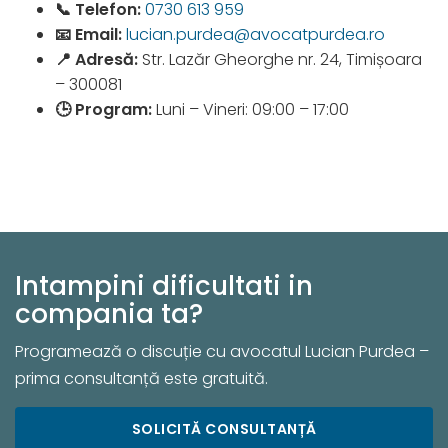
📞 Telefon:
0730 613 959
📧 Email:
lucian.purdea@avocatpurdea.ro
📍 Adresă:
Str. Lazăr Gheorghe nr. 24, Timișoara
– 300081
🕒 Program:
Luni – Vineri: 09:00 – 17:00
Intampini dificultati in
compania ta?
Programează o discuție cu avocatul Lucian Purdea –
prima consultanță este gratuită.
SOLICITĂ CONSULTANȚĂ