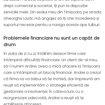
drept comercial și societar, îți pun la dispoziție
serviciile mele. Din sediul meu din Timișoara, pe strada
Gheorghe Lazăr, mă angajez să îți ofer încrederea și
suportul necesar pentru a naviga aceste ape tulburi.
Problemele financiare nu sunt un capăt de
drum
În viața de zi cu zi, întâlnim deseori firme care
întâmpină dificultăți financiare. Un client de-al meu,
să-l numim Andrei, avea o mică afacere la Timișoara
care a întâmpinat un blocaj financiar. Andrei a crezut
că firma sa va trebui să fie închisă, dar împreună am
reușit să implementăm o strategie eficientă de
gestionare a insolvenței. În câteva luni, cu o
reorganizare adecvată, Andrei a reușit să își
echilibreze afacerea.