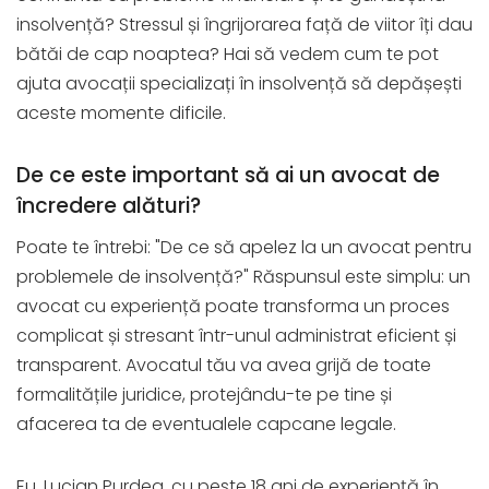
insolvență? Stressul și îngrijorarea față de viitor îți dau
bătăi de cap noaptea? Hai să vedem cum te pot
ajuta avocații specializați în insolvență să depășești
aceste momente dificile.
De ce este important să ai un avocat de
încredere alături?
Poate te întrebi: "De ce să apelez la un avocat pentru
problemele de insolvență?" Răspunsul este simplu: un
avocat cu experiență poate transforma un proces
complicat și stresant într-unul administrat eficient și
transparent. Avocatul tău va avea grijă de toate
formalitățile juridice, protejându-te pe tine și
afacerea ta de eventualele capcane legale.
Eu, Lucian Purdea, cu peste 18 ani de experiență în