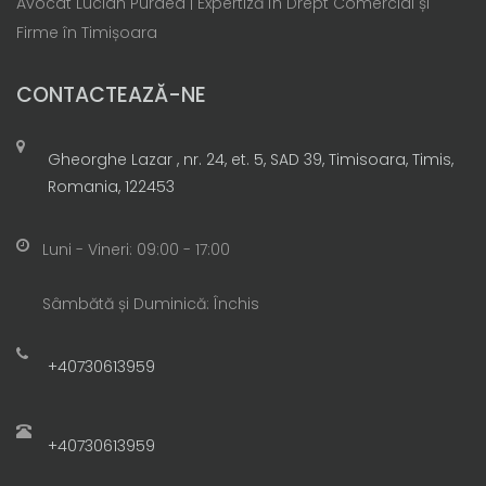
Avocat Lucian Purdea | Expertiză în Drept Comercial și
Firme în Timișoara
CONTACTEAZĂ-NE
Gheorghe Lazar , nr. 24, et. 5, SAD 39, Timisoara, Timis,
Romania, 122453
Luni - Vineri: 09:00 - 17:00
Sâmbătă și Duminică: Închis
+40730613959
+40730613959