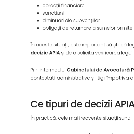
corecții financiare
sancțiuni
diminuări ale subvențiilor
obligații de returnare a sumelor primite
În aceste situații, este important să știi că 
decizie APIA
și de a solicita verificarea legali
Prin intermediul
Cabinetului de Avocatură P
contestații administrative și litigii împotriva de
Ce tipuri de decizii API
În practică, cele mai frecvente situații sunt: