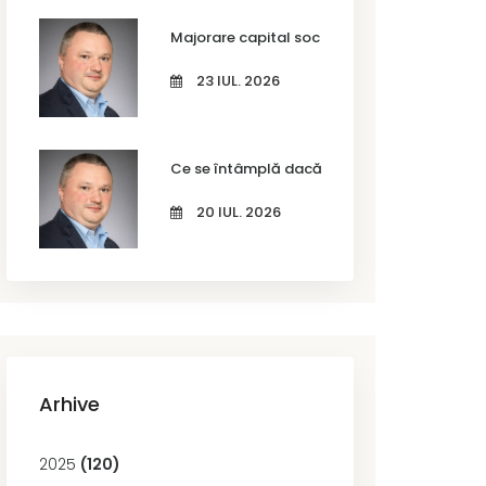
Majorare capital social SRL în Timișoara – c
23 IUL. 2026
Ce se întâmplă dacă nu actualizezi codurile
20 IUL. 2026
Arhive
2025
(120)