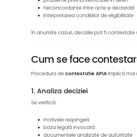
probleme privind verificările în teren
neconcordanțe între acte și declarații
interpretarea condițiilor de eligibilitate
În anumite cazuri, deciziile pot fi contestate 
Cum se face contestare
Procedura de
contestatie APIA
implică mai 
1. Analiza deciziei
Se verifică:
motivele respingerii
baza legală invocată
documentele analizate de autoritate