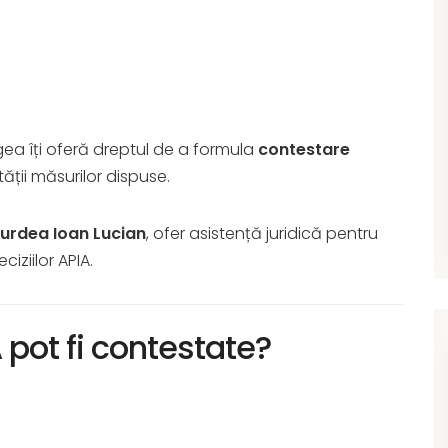
legea îți oferă dreptul de a formula
contestare
tății măsurilor dispuse.
urdea Ioan Lucian
, ofer asistență juridică pentru
ciziilor APIA.
A pot fi contestate?