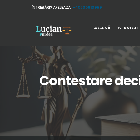
ÎNTREBĂRI? APELEAZĂ:
+40730613959
ACASĂ
SERVICII
Contestare deci