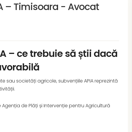
A – Timisoara - Avocat
A – ce trebuie să știi dacă
avorabilă
ate sau societăți agricole, subvențiile APIA reprezintă
ității.
e Agenția de Plăți și Intervenție pentru Agricultură