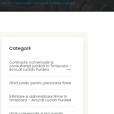
E APIA – TIMISOARA - AVOCAT PURDEA LUCIAN
Categorii
Contracte comerciale și
consultanță juridică în Timișoara –
Avocat Lucian Purdea
Ghid juridic pentru persoane fizice
Înființare și administrare firme în
Timișoara – Avocat Lucian Purdea
Litigii comerciale și recuperări