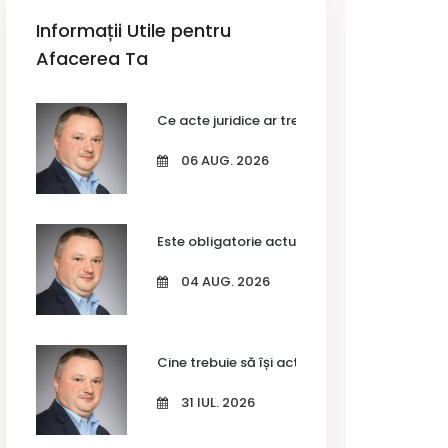
Informații Utile pentru
Afacerea Ta
Ce acte juridice ar trebui să revizuiești anua
06 AUG. 2026
Este obligatorie actualizarea codurilor CAEN
04 AUG. 2026
Cine trebuie să își actualizeze codurile CAEN
31 IUL. 2026