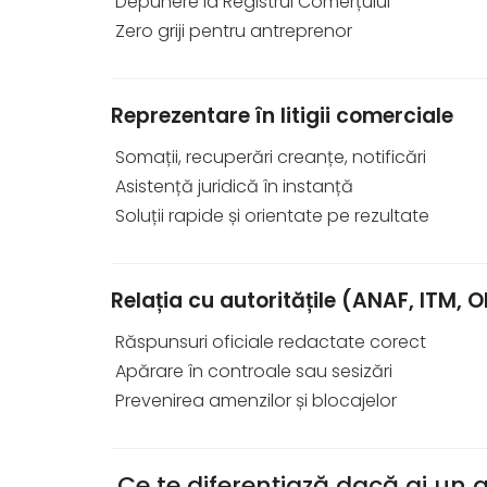
Depunere la Registrul Comerțului
Zero griji pentru antreprenor
Reprezentare în litigii comerciale
Somații, recuperări creanțe, notificări
Asistență juridică în instanță
Soluții rapide și orientate pe rezultate
Relația cu autoritățile (ANAF, ITM, 
Răspunsuri oficiale redactate corect
Apărare în controale sau sesizări
Prevenirea amenzilor și blocajelor
Ce te diferențiază dacă ai un 