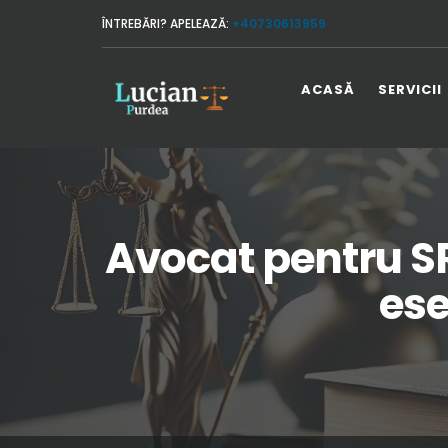
ÎNTREBĂRI? APELEAZĂ:
+40730613959
ACASĂ
SERVICII
Avocat pentru SR
ese