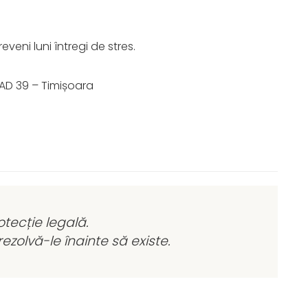
veni luni întregi de stres.
 SAD 39 – Timișoara
otecție legală.
zolvă-le înainte să existe.