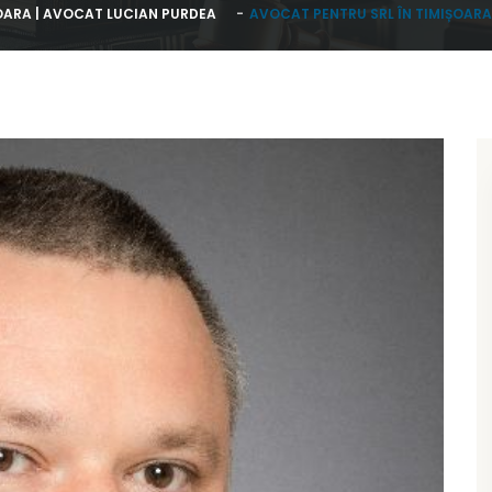
OARA | AVOCAT LUCIAN PURDEA
AVOCAT PENTRU SRL ÎN TIMIȘOARA 