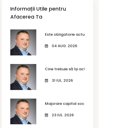
Informații Utile pentru
Afacerea Ta
Este obligatorie actualizarea codurilor CAEN
04 AUG. 2026
Cine trebuie să își actualizeze codurile CAEN
31 IUL. 2026
Majorare capital social SRL în Timișoara – c
23 IUL. 2026