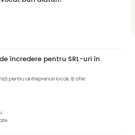
e încredere pentru SRL-uri în
ă pentru antreprenori locali, îți ofer:
u
tate