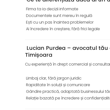
Firma ta ia decizii informate
Documentele sunt mereu în regulă
Ești cu un pas înaintea problemelor
Ai încredere în creștere, fără frici legale
Lucian Purdea – avocatul tău d
Timișoara
Cu experiență în drept comercial și consultanț
Limbaj clar, fără jargon juridic
Rapiditate în soluții și comunicare
Gândire practică, adaptată businessului tă
Relație bazată pe încredere și confidențiali