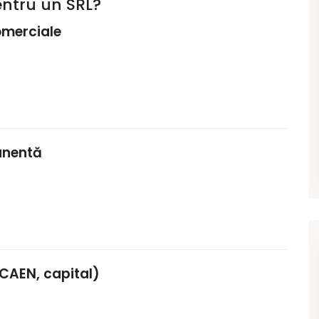
pentru un SRL?
omerciale
anentă
 CAEN, capital)