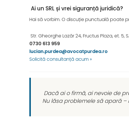
Ai un SRL și vrei siguranță juridică?
Hai să vorbim. O discuție punctuală poate pre
Str. Gheorghe Lazăr 24, Fructus Plaza, et. 5,
0730 613 959
lucian.purdea@avocatpurdea.ro
Solicită consultanță acum »
Dacă ai o firmă, ai nevoie de pr
Nu lăsa problemele să apară – re