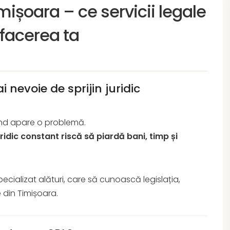
mișoara – ce servicii legale
afacerea ta
i nevoie de sprijin juridic
ând apare o problemă.
uridic constant riscă să piardă bani, timp și
ecializat alături, care să cunoască legislația,
e din Timișoara.