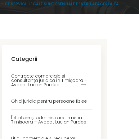
– CE SERVICII LEGALE SUNT ESENȚIALE PENTRU AFACEREA TA
Categorii
Contracte comerciale și
consultanță juridică în Timișoara –
Avocat Lucian Purdea
Ghid juridic pentru persoane fizice
Înființare și administrare firme în
Timișoara – Avocat Lucian Purdea
Litigii comerciale și recuperări